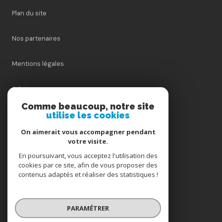
Plan du site
Nos partenaires
Mentions légales
Admin
Comme beaucoup, notre site
Nos honoraires
utilise les cookies
On aimerait vous accompagner pendant
Politique RGPD
votre visite.
En poursuivant, vous acceptez l'utilisation des
Cookies
cookies par ce site, afin de vous proposer des
contenus adaptés et réaliser des statistiques !
© 2026 | Tous droits réservés
PARAMÉTRER