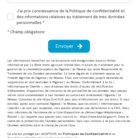
J'ai pris connaissance de la Politique de confidentialité et
des informations relatives au traitement de mes données
personnelles *
* Champ obligatoire
Envoyer
Les informations recueillies sur ce formulaire sont enregistrées dans un fichier
informatisé par La Boite Immo agissant comme Sous-traitant du traitement pour la
gestion de la clientèle/prospects de l'Agence / du Réseau qui reste Responsable du
Traitement de vos Données personnelles. La base légale du traitement repose sur
l'intérêt légitime de l'Agence / du Réseau. Elles sont conservées jusqu'à demande de
suppression et sont destinées à l'Agence / au Réseau. Conformément à la loi «
informatique et libertés », vous disposez des droits d’accès, de rectification,
d’effacement, d’opposition, de limitation et de portabilité de vos données. Vous pouvez
retirer votre consentement à tout moment en contactant directement l’Agence / Le
Réseau. Consultez le site
https://cnil.fr/fr
pour plus d’informations sur vos droits. Si vous
estimez, après avoir contacté l'Agence / le Réseau, que vos droits « Informatique et
Libertés » ne sont pas respectés, vous pouvez adresser une réclamation à la CNIL. Nous
vous informons de l’existence de la liste d'opposition au démarchage téléphonique «
Bloctel », sur laquelle vous pouvez vous inscrire ici :
https://www.bloctel.gouv.fr
. Dans le
cadre de la protection des Données personnelles, nous vous invitons à ne pas inscrire de
Données sensibles dans le champ de saisie libre.
Ce site est protégé par reCAPTCHA, les
Politiques de Confidentialité
et es