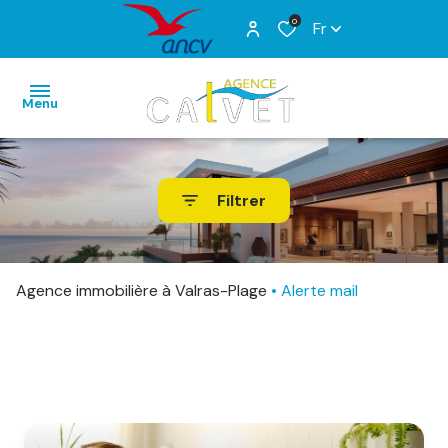
0
Fr
Menu
ACCUEIL
Filtrer
VENTES
LOCATIONS
VACANCES
Agence immobilière à Valras-Plage
Alerte mail
ESTIMATION
ALERTE
E-MAIL
CONTACT