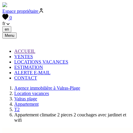
Espace propriétaire
0
fr
Menu
ACCUEIL
VENTES
LOCATIONS VACANCES
ESTIMATION
ALERTE E-MAIL
CONTACT
Agence immobilière à Valras-Plage
Location vacances
Valras plage
Appartement
T2
Appartement climatise 2 pieces 2 couchages avec jardinet et
wifi