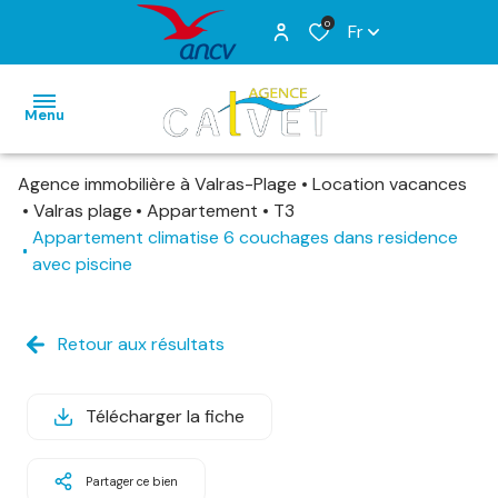
0
Fr
Menu
Agence immobilière à Valras-Plage
Location vacances
ACCUEIL
Valras plage
Appartement
T3
Appartement climatise 6 couchages dans residence
VENTES
avec piscine
LOCATIONS
VACANCES
Retour aux résultats
ESTIMATION
ALERTE
E-MAIL
Télécharger la fiche
CONTACT
Partager ce bien