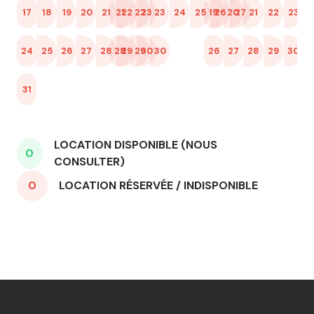
17
18
19
20
21
21
22
22
23
23
24
25
19
26
20
27
21
22
23
16
2
24
25
26
27
28
28
29
29
30
30
26
27
28
29
30
23
3
31
30
LOCATION DISPONIBLE (NOUS
0
CONSULTER)
0
LOCATION RÉSERVÉE / INDISPONIBLE