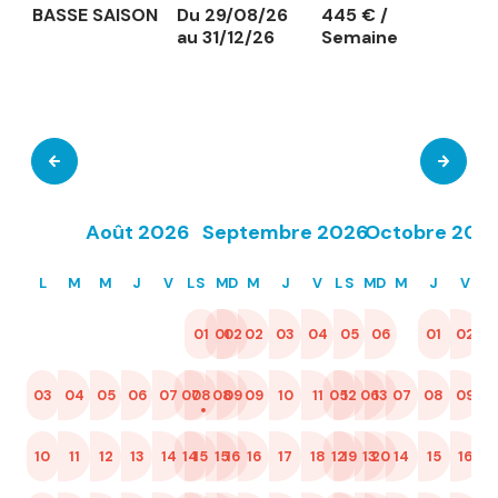
BASSE SAISON
Du 29/08/26
445 € /
au 31/12/26
Semaine
Août 2026
Septembre 2026
Octobre 202
L
M
M
J
V
L
S
M
D
M
J
V
L
S
M
D
M
J
V
L
01
01
02
02
03
04
05
06
01
02
0
03
04
05
06
07
07
08
08
09
09
10
11
05
12
06
13
07
08
09
02
1
10
11
12
13
14
14
15
15
16
16
17
18
12
19
13
20
14
15
16
09
1