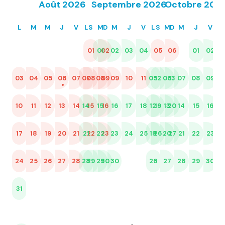
Août 2026
Septembre 2026
Octobre 202
L
M
M
J
V
L
S
M
D
M
J
V
L
S
M
D
M
J
V
L
01
01
02
02
03
04
05
06
01
02
0
03
04
05
06
07
07
08
08
09
09
10
11
05
12
06
13
07
08
09
02
1
10
11
12
13
14
14
15
15
16
16
17
18
12
19
13
20
14
15
16
09
1
17
18
19
20
21
21
22
22
23
23
24
25
19
26
20
27
21
22
23
16
2
24
25
26
27
28
28
29
29
30
30
26
27
28
29
30
23
3
31
30