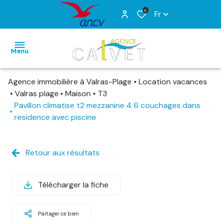
0
Fr
Menu
Agence immobilière à Valras-Plage
Location vacances
ACCUEIL
Valras plage
Maison
T3
Pavillon climatise t2 mezzanine 4 6 couchages dans
VENTES
residence avec piscine
LOCATIONS
VACANCES
Retour aux résultats
ESTIMATION
ALERTE
E-MAIL
Télécharger la fiche
CONTACT
Partager ce bien