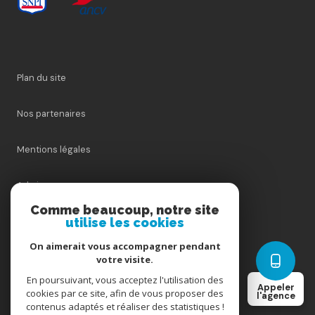
Plan du site
Nos partenaires
Mentions légales
Admin
Comme beaucoup, notre site
utilise les cookies
Nos honoraires
On aimerait vous accompagner pendant
Politique RGPD
votre visite.
En poursuivant, vous acceptez l'utilisation des
Appeler
cookies par ce site, afin de vous proposer des
Cookies
l'agence
contenus adaptés et réaliser des statistiques !