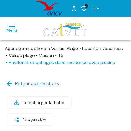
0
Fr
Menu
Agence immobilière à Valras-Plage
Location vacances
ACCUEIL
Valras plage
Maison
T3
Pavillon 4 couchages dans residence avec piscine
VENTES
LOCATIONS
VACANCES
Retour aux résultats
ESTIMATION
ALERTE
Télécharger la fiche
E-MAIL
CONTACT
Partager ce bien