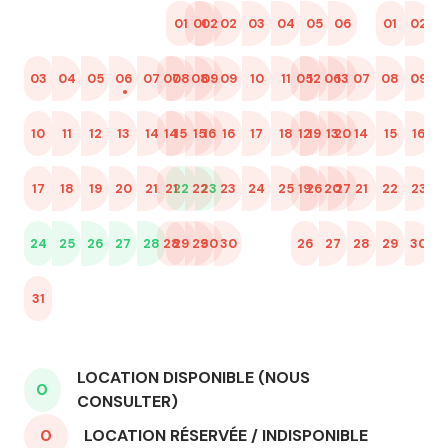
01
01
02
02
03
04
05
06
01
02
0
03
04
05
06
07
07
08
08
09
09
10
11
05
12
06
13
07
08
09
02
1
10
11
12
13
14
14
15
15
16
16
17
18
12
19
13
20
14
15
16
09
1
17
18
19
20
21
21
22
22
23
23
24
25
19
26
20
27
21
22
23
16
2
24
25
26
27
28
28
29
29
30
30
26
27
28
29
30
23
3
31
30
LOCATION DISPONIBLE (NOUS
0
CONSULTER)
0
LOCATION RÉSERVÉE / INDISPONIBLE