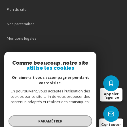
Plan du site
Nos partenaires
Mentions légales
Admin
Comme beaucoup, notre site
utilise les cookies
Nos honoraires
On aimerait vous accompagner pendant
Politique RGPD
votre visite.
En poursuivant, vous acceptez l'utilisation des
Appeler
cookies par ce site, afin de vous proposer des
Cookies
l'agence
contenus adaptés et réaliser des statistiques !
© 2026 | Tous droits réservés
PARAMÉTRER
Contacter