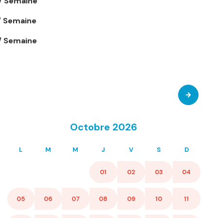
/ Semaine
/ Semaine
/ Semaine
Octobre 2026
L
M
M
J
V
S
D
01
02
03
04
05
06
07
08
09
10
11