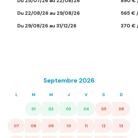
Du 25/07/26 au 22/08/26
890 € 
Du 22/08/26 au 29/08/26
565 € 
Du 29/08/26 au 31/12/26
370 € 
Septembre 2026
L
M
M
J
V
S
D
01
02
03
04
05
06
07
08
09
10
11
12
13