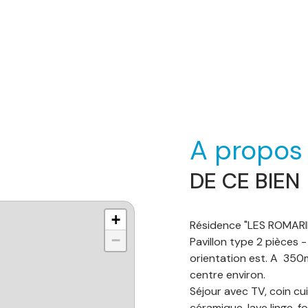
A propos
DE CE BIEN
+
Résidence "LES ROMARI
−
Pavillon type 2 pièces 
orientation est. A 350
centre environ.
Séjour avec TV, coin cui
céramique, lave linge, f