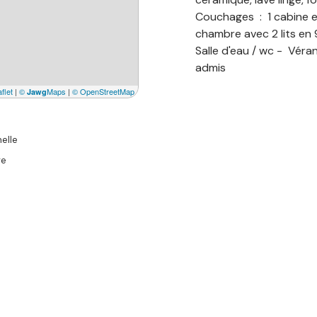
Couchages : 1 cabine en
chambre avec 2 lits en 
Salle d'eau / wc - Véra
admis
flet
|
©
Maps
|
© OpenStreetMap
Jawg
elle
re