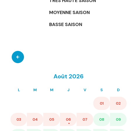
TRES HAUTE SAISON
MOYENNE SAISON
BASSE SAISON
Août 2026
L
M
M
J
V
S
D
01
02
03
04
05
06
07
08
09