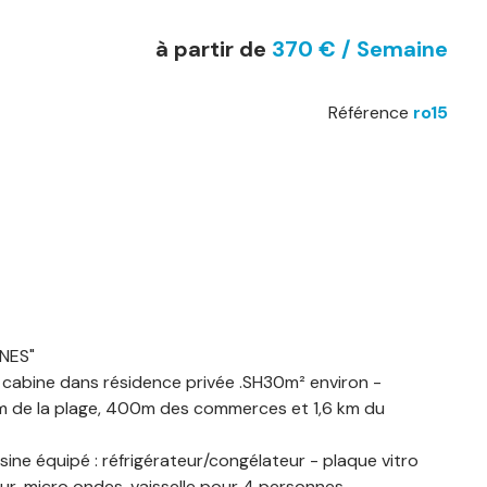
à partir de
370 € / Semaine
Référence
ro15
NES"
- cabine dans résidence privée .SH30m² environ -
m de la plage, 400m des commerces et 1,6 km du
sine équipé : réfrigérateur/congélateur - plaque vitro
our, micro ondes, vaisselle pour 4 personnes.