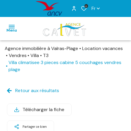
0
Fr
Menu
Agence immobilière à Valras-Plage
Location vacances
ACCUEIL
Vendres
Villa
T3
Villa climatisee 3 pieces cabine 5 couchages vendres
VENTES
plage
LOCATIONS
VACANCES
Retour aux résultats
ESTIMATION
ALERTE
E-MAIL
Télécharger la fiche
CONTACT
Partager ce bien