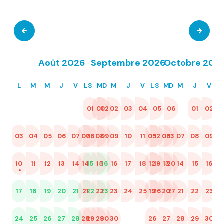
Août 2026
Septembre 2026
Octobre 202
L
M
M
J
V
L
S
M
D
M
J
V
L
S
M
D
M
J
V
L
01
01
02
02
03
04
05
06
01
02
0
03
04
05
06
07
07
08
08
09
09
10
11
05
12
06
13
07
08
09
02
1
10
11
12
13
14
14
15
15
16
16
17
18
12
19
13
20
14
15
16
09
1
17
18
19
20
21
21
22
22
23
23
24
25
19
26
20
27
21
22
23
16
2
24
25
26
27
28
28
29
29
30
30
26
27
28
29
30
23
3