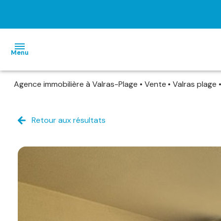
Menu
Agence immobilière à Valras-Plage
Vente
Valras plage
ACCUEIL
VENTES
Retour aux résultats
LOCATIONS
VACANCES
ESTIMATION
ALERTE
E-MAIL
CONTACT