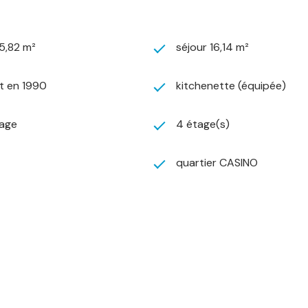
5,82 m²
séjour 16,14 m²
t en 1990
kitchenette (équipée)
age
4 étage(s)
quartier CASINO