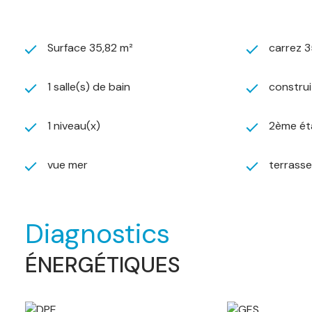
Surface 35,82 m²
carrez 3
1 salle(s) de bain
construi
1 niveau(x)
2ème ét
vue mer
terrasse
Diagnostics
ÉNERGÉTIQUES